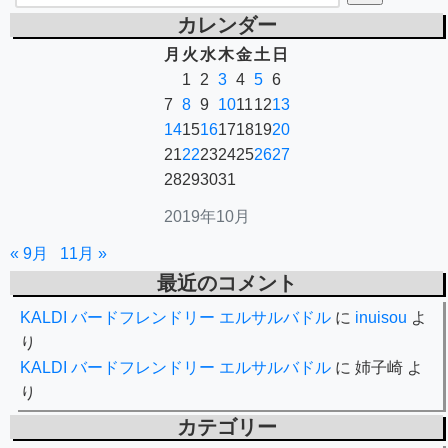
カレンダー
月
火
水
木
金
土
日
1
2
3
4
5
6
7
8
9
10
11
12
13
14
15
16
17
18
19
20
21
22
23
24
25
26
27
28
29
30
31
2019年10月
« 9月
11月 »
最近のコメント
KALDI バードフレンドリー エルサルバドル
に
inuisou
よ
り
KALDI バードフレンドリー エルサルバドル
に
姉子崎
よ
り
カテゴリー