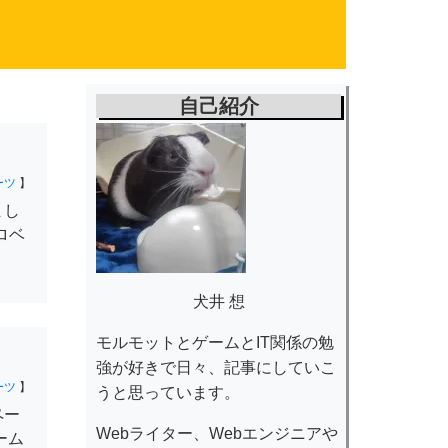
自己紹介
ーツ
】
まし
ロベ
犬井 想
モルモットとゲームとIT関係の勉
強が好きで日々、記事にしていこ
ーツ
】
うと思っています。
ペー
Webライター、Webエンジニアや
ーム