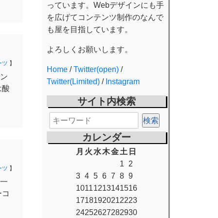
っています。Webデザインにも手
を広げてコンテンツ制作のなんで
も屋を目指しています。
よろしくお願いします。
ーツ
】
Home
/
Twitter(open)
/
ン
Twitter(Limited)
/
Instagram
は酸
サイト内検索
カレンダー
月
火
水
木
金
土
日
1
2
ーツ
】
3
4
5
6
7
8
9
一
10
11
12
13
14
15
16
ーコ
17
18
19
20
21
22
23
24
25
26
27
28
29
30