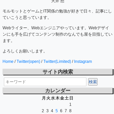
犬井 想
モルモットとゲームとIT関係の勉強が好きで日々、記事にし
ていこうと思っています。
Webライター、Webエンジニアやっています。Webデザイ
ンにも手を広げてコンテンツ制作のなんでも屋を目指してい
ます。
よろしくお願いします。
Home
/
Twitter(open)
/
Twitter(Limited)
/
Instagram
サイト内検索
カレンダー
月
火
水
木
金
土
日
1
2
3
4
5
6
7
8