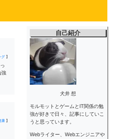
自己紹介
ング
】
っ
勉強
犬井 想
モルモットとゲームとIT関係の勉
強が好きで日々、記事にしていこ
健康
】
うと思っています。
Webライター、Webエンジニアや