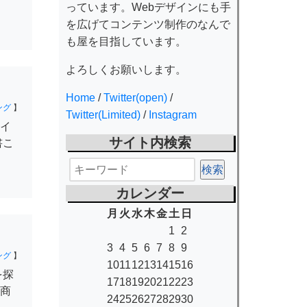
っています。Webデザインにも手
を広げてコンテンツ制作のなんで
も屋を目指しています。
よろしくお願いします。
Home
/
Twitter(open)
/
ング
】
Twitter(Limited)
/
Instagram
イ
サイト内検索
書こ
カレンダー
月
火
水
木
金
土
日
1
2
3
4
5
6
7
8
9
ング
】
10
11
12
13
14
15
16
を探
17
18
19
20
21
22
23
商
24
25
26
27
28
29
30