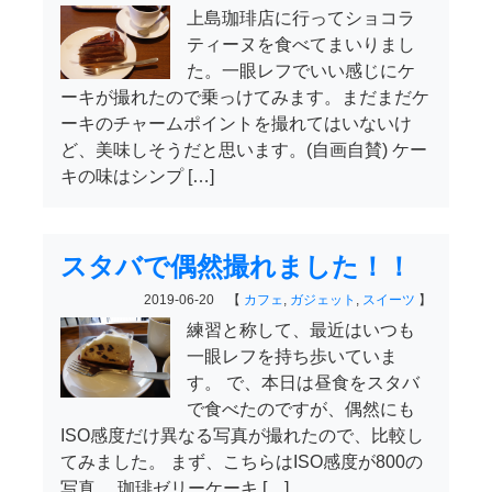
上島珈琲店に行ってショコラ
ティーヌを食べてまいりまし
た。一眼レフでいい感じにケ
ーキが撮れたので乗っけてみます。まだまだケ
ーキのチャームポイントを撮れてはいないけ
ど、美味しそうだと思います。(自画自賛) ケー
キの味はシンプ […]
スタバで偶然撮れました！！
2019-06-20 【
カフェ
,
ガジェット
,
スイーツ
】
練習と称して、最近はいつも
一眼レフを持ち歩いていま
す。 で、本日は昼食をスタバ
で食べたのですが、偶然にも
ISO感度だけ異なる写真が撮れたので、比較し
てみました。 まず、こちらはISO感度が800の
写真。 珈琲ゼリーケーキ […]