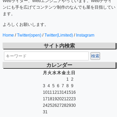
Webライター、Webエンジニアやっています。Webデザイ
ンにも手を広げてコンテンツ制作のなんでも屋を目指してい
ます。
よろしくお願いします。
Home
/
Twitter(open)
/
Twitter(Limited)
/
Instagram
サイト内検索
カレンダー
月
火
水
木
金
土
日
1
2
3
4
5
6
7
8
9
10
11
12
13
14
15
16
17
18
19
20
21
22
23
24
25
26
27
28
29
30
31