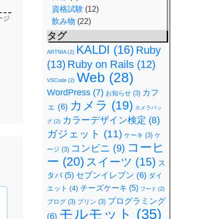
資格試験
(12)
ージ
飲み物
(22)
タグ
KALDI
(16)
Ruby
ARTNIA
(2)
(13)
Ruby on Rails
(12)
Web
(28)
VSCode
(2)
WordPress
(7)
カフ
お知らせ
(3)
カメラ
(19)
ェ
(6)
カメラバッ
カラーデザイン検定
(8)
グ
(2)
ガジェット
(11)
ケーキ
(3)
ケ
コーヒ
コンビニ
(9)
ージ
(3)
ー
(20)
スイーツ
(15)
ス
セブンイレブン
(6)
タバ
(5)
ダイ
チーズケーキ
(5)
エット
(4)
フード
(2)
プログラミング
ブログ
(3)
プリン
(3)
モルモット
(35)
(6)