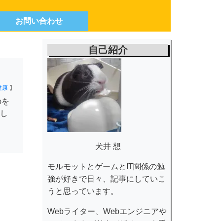
お問い合わせ
自己紹介
健康
】
のを
し
犬井 想
モルモットとゲームとIT関係の勉
強が好きで日々、記事にしていこ
うと思っています。
Webライター、Webエンジニアや