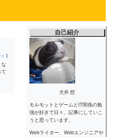
自己紹介
ット
】
うな
べて
犬井 想
モルモットとゲームとIT関係の勉
強が好きで日々、記事にしていこ
うと思っています。
Webライター、Webエンジニアや