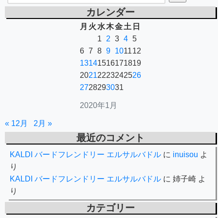
カレンダー
月
火
水
木
金
土
日
1
2
3
4
5
6
7
8
9
10
11
12
13
14
15
16
17
18
19
20
21
22
23
24
25
26
27
28
29
30
31
2020年1月
« 12月
2月 »
最近のコメント
KALDI バードフレンドリー エルサルバドル
に
inuisou
よ
り
KALDI バードフレンドリー エルサルバドル
に
姉子崎
よ
り
カテゴリー