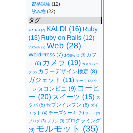
資格試験
(12)
飲み物
(22)
タグ
KALDI
(16)
Ruby
ARTNIA
(2)
(13)
Ruby on Rails
(12)
Web
(28)
VSCode
(2)
WordPress
(7)
カフ
お知らせ
(3)
カメラ
(19)
ェ
(6)
カメラバッ
カラーデザイン検定
(8)
グ
(2)
ガジェット
(11)
ケーキ
(3)
ケ
コーヒ
コンビニ
(9)
ージ
(3)
ー
(20)
スイーツ
(15)
ス
セブンイレブン
(6)
タバ
(5)
ダイ
チーズケーキ
(5)
エット
(4)
フード
(2)
プログラミング
ブログ
(3)
プリン
(3)
モルモット
(35)
(6)