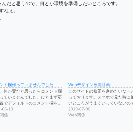
るんだと思うので、何とか環境を準備したいところです。
すねぇ。
。
ント欄作っていませんでした
Webデザイン改造計画
、何か変だと思ったらコメント欄
このサイトの修正を進めたいなー
っていませんでした。ひとまず応
っております。スマホで見た時に
置でデフォルトのコメント欄を…
いところがうまくいっていないの
-06-13
2019-07-06
b関係
Web関係