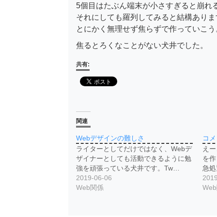
5個目はたぶん端末が小さすぎると崩れ
それにしても羅列してみると結構ありま
とにかく無理せず焦らずで作っていこう
焦るとろくなことがない犬井でした。
共有:
関連
Webデザインの難しさ
コメ
ライターとしてだけではなく、Webデ
えー
ザイナーとしても活動できるように勉
を作
強を頑張っている犬井です。Tw…
急処
2019-06-06
2019
Web関係
We