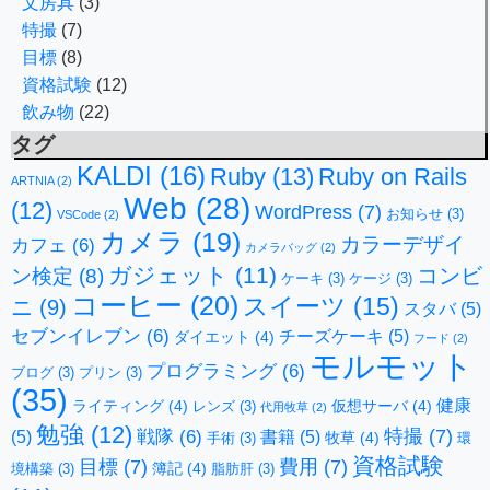
文房具
(3)
特撮
(7)
目標
(8)
資格試験
(12)
飲み物
(22)
タグ
KALDI
(16)
Ruby
(13)
Ruby on Rails
ARTNIA
(2)
Web
(28)
(12)
WordPress
(7)
お知らせ
(3)
VSCode
(2)
カメラ
(19)
カラーデザイ
カフェ
(6)
カメラバッグ
(2)
ガジェット
(11)
コンビ
ン検定
(8)
ケーキ
(3)
ケージ
(3)
コーヒー
(20)
スイーツ
(15)
ニ
(9)
スタバ
(5)
セブンイレブン
(6)
チーズケーキ
(5)
ダイエット
(4)
フード
(2)
モルモット
プログラミング
(6)
ブログ
(3)
プリン
(3)
(35)
健康
ライティング
(4)
仮想サーバ
(4)
レンズ
(3)
代用牧草
(2)
勉強
(12)
特撮
(7)
戦隊
(6)
(5)
書籍
(5)
牧草
(4)
手術
(3)
環
資格試験
目標
(7)
費用
(7)
簿記
(4)
境構築
(3)
脂肪肝
(3)