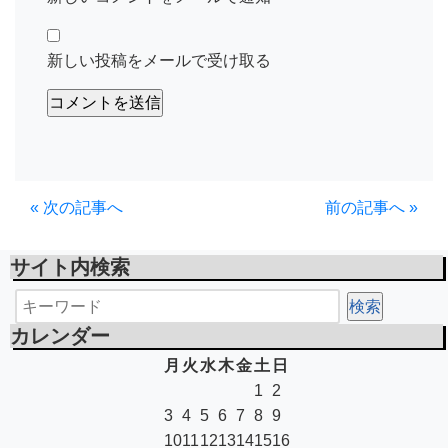
新しい投稿をメールで受け取る
« 次の記事へ
前の記事へ »
サイト内検索
カレンダー
月
火
水
木
金
土
日
1
2
3
4
5
6
7
8
9
10
11
12
13
14
15
16