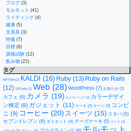
ブログ
(3)
モルモット
(41)
ライティング
(4)
健康
(5)
文房具
(3)
特撮
(7)
目標
(8)
資格試験
(12)
飲み物
(22)
タグ
KALDI
(16)
Ruby
(13)
Ruby on Rails
ARTNIA
(2)
Web
(28)
(12)
WordPress
(7)
お知らせ
(3)
VSCode
(2)
カメラ
(19)
カラーデザイ
カフェ
(6)
カメラバッグ
(2)
ガジェット
(11)
コンビ
ン検定
(8)
ケーキ
(3)
ケージ
(3)
コーヒー
(20)
スイーツ
(15)
ニ
(9)
スタバ
(5)
セブンイレブン
(6)
チーズケーキ
(5)
ダイエット
(4)
フード
(2)
モルモット
プログラミング
(6)
ブログ
(3)
プリン
(3)