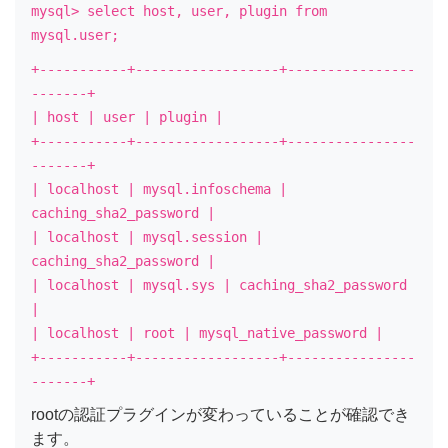
mysql> select host, user, plugin from
mysql.user;
+-----------+------------------+----------------
-------+
| host | user | plugin |
+-----------+------------------+----------------
-------+
| localhost | mysql.infoschema |
caching_sha2_password |
| localhost | mysql.session |
caching_sha2_password |
| localhost | mysql.sys | caching_sha2_password
|
| localhost | root | mysql_native_password |
+-----------+------------------+----------------
-------+
rootの認証プラグインが変わっていることが確認でき
ます。