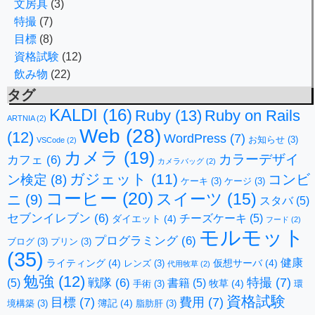
文房具
(3)
特撮
(7)
目標
(8)
資格試験
(12)
飲み物
(22)
タグ
KALDI
(16)
Ruby
(13)
Ruby on Rails
ARTNIA
(2)
Web
(28)
(12)
WordPress
(7)
お知らせ
(3)
VSCode
(2)
カメラ
(19)
カラーデザイ
カフェ
(6)
カメラバッグ
(2)
ガジェット
(11)
コンビ
ン検定
(8)
ケーキ
(3)
ケージ
(3)
コーヒー
(20)
スイーツ
(15)
ニ
(9)
スタバ
(5)
セブンイレブン
(6)
チーズケーキ
(5)
ダイエット
(4)
フード
(2)
モルモット
プログラミング
(6)
ブログ
(3)
プリン
(3)
(35)
健康
ライティング
(4)
仮想サーバ
(4)
レンズ
(3)
代用牧草
(2)
勉強
(12)
特撮
(7)
戦隊
(6)
(5)
書籍
(5)
牧草
(4)
手術
(3)
環
資格試験
目標
(7)
費用
(7)
簿記
(4)
境構築
(3)
脂肪肝
(3)