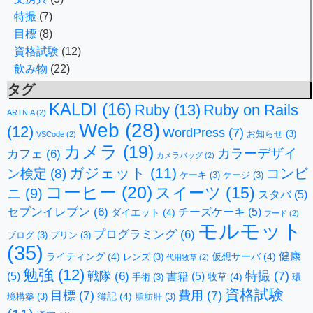
特撮
(7)
目標
(8)
資格試験
(12)
飲み物
(22)
タグ
KALDI
(16)
Ruby
(13)
Ruby on Rails
ARTNIA
(2)
Web
(28)
(12)
WordPress
(7)
お知らせ
(3)
VSCode
(2)
カメラ
(19)
カラーデザイ
カフェ
(6)
カメラバッグ
(2)
ガジェット
(11)
コンビ
ン検定
(8)
ケーキ
(3)
ケージ
(3)
コーヒー
(20)
スイーツ
(15)
ニ
(9)
スタバ
(5)
セブンイレブン
(6)
チーズケーキ
(5)
ダイエット
(4)
フード
(2)
モルモット
プログラミング
(6)
ブログ
(3)
プリン
(3)
(35)
健康
ライティング
(4)
仮想サーバ
(4)
レンズ
(3)
代用牧草
(2)
勉強
(12)
特撮
(7)
戦隊
(6)
(5)
書籍
(5)
牧草
(4)
手術
(3)
環
資格試験
目標
(7)
費用
(7)
簿記
(4)
境構築
(3)
脂肪肝
(3)