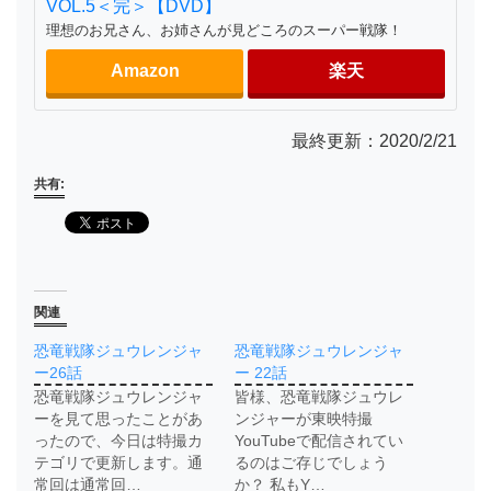
VOL.5＜完＞【DVD】
理想のお兄さん、お姉さんが見どころのスーパー戦隊！
Amazon
楽天
最終更新：2020/2/21
共有:
関連
恐竜戦隊ジュウレンジャ
恐竜戦隊ジュウレンジャ
ー26話
ー 22話
恐竜戦隊ジュウレンジャ
皆様、恐竜戦隊ジュウレ
ーを見て思ったことがあ
ンジャーが東映特撮
ったので、今日は特撮カ
YouTubeで配信されてい
テゴリで更新します。通
るのはご存じでしょう
常回は通常回…
か？ 私もY…