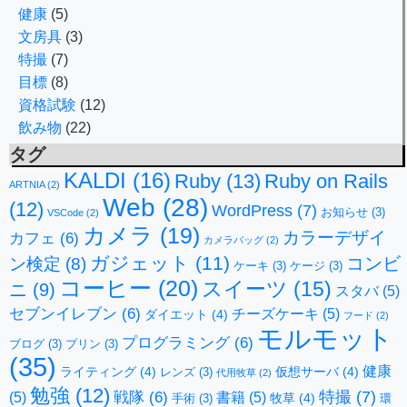
健康
(5)
文房具
(3)
特撮
(7)
目標
(8)
資格試験
(12)
飲み物
(22)
タグ
KALDI
(16)
Ruby
(13)
Ruby on Rails
ARTNIA
(2)
Web
(28)
(12)
WordPress
(7)
お知らせ
(3)
VSCode
(2)
カメラ
(19)
カラーデザイ
カフェ
(6)
カメラバッグ
(2)
ガジェット
(11)
コンビ
ン検定
(8)
ケーキ
(3)
ケージ
(3)
コーヒー
(20)
スイーツ
(15)
ニ
(9)
スタバ
(5)
セブンイレブン
(6)
チーズケーキ
(5)
ダイエット
(4)
フード
(2)
モルモット
プログラミング
(6)
ブログ
(3)
プリン
(3)
(35)
健康
ライティング
(4)
仮想サーバ
(4)
レンズ
(3)
代用牧草
(2)
勉強
(12)
特撮
(7)
戦隊
(6)
(5)
書籍
(5)
牧草
(4)
手術
(3)
環