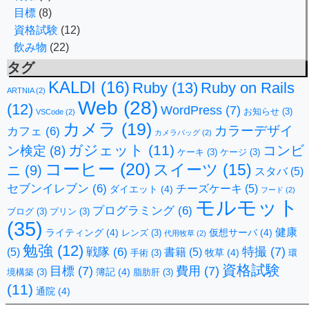
目標
(8)
資格試験
(12)
飲み物
(22)
タグ
KALDI
(16)
Ruby
(13)
Ruby on Rails
ARTNIA
(2)
Web
(28)
(12)
WordPress
(7)
お知らせ
(3)
VSCode
(2)
カメラ
(19)
カラーデザイ
カフェ
(6)
カメラバッグ
(2)
ガジェット
(11)
コンビ
ン検定
(8)
ケーキ
(3)
ケージ
(3)
コーヒー
(20)
スイーツ
(15)
ニ
(9)
スタバ
(5)
セブンイレブン
(6)
チーズケーキ
(5)
ダイエット
(4)
フード
(2)
モルモット
プログラミング
(6)
ブログ
(3)
プリン
(3)
(35)
健康
ライティング
(4)
仮想サーバ
(4)
レンズ
(3)
代用牧草
(2)
勉強
(12)
特撮
(7)
戦隊
(6)
(5)
書籍
(5)
牧草
(4)
手術
(3)
環
資格試験
目標
(7)
費用
(7)
簿記
(4)
境構築
(3)
脂肪肝
(3)
(11)
通院
(4)