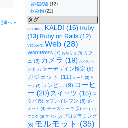
資格試験
(12)
飲み物
(22)
タグ
記事へ »
KALDI
(16)
Ruby
ARTNIA
(2)
(13)
Ruby on Rails
(12)
Web
(28)
VSCode
(2)
WordPress
(7)
カフ
お知らせ
(3)
カメラ
(19)
ェ
(6)
カメラバッ
カラーデザイン検定
(8)
グ
(2)
ガジェット
(11)
ケーキ
(3)
ケ
コーヒ
コンビニ
(9)
ージ
(3)
ー
(20)
スイーツ
(15)
ス
セブンイレブン
(6)
タバ
(5)
ダイ
チーズケーキ
(5)
エット
(4)
フード
(2)
プログラミング
ブログ
(3)
プリン
(3)
モルモット
(35)
(6)