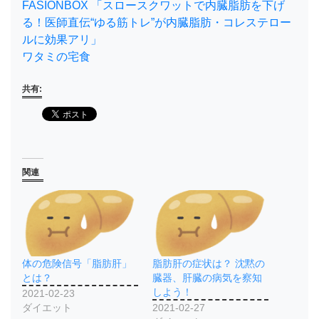
FASIONBOX 「スロースクワットで内臓脂肪を下げ
る！医師直伝“ゆる筋トレ”が内臓脂肪・コレステロー
ルに効果アリ」
ワタミの宅食
共有:
関連
体の危険信号「脂肪肝」
脂肪肝の症状は？ 沈黙の
とは？
臓器、肝臓の病気を察知
しよう！
2021-02-23
ダイエット
2021-02-27