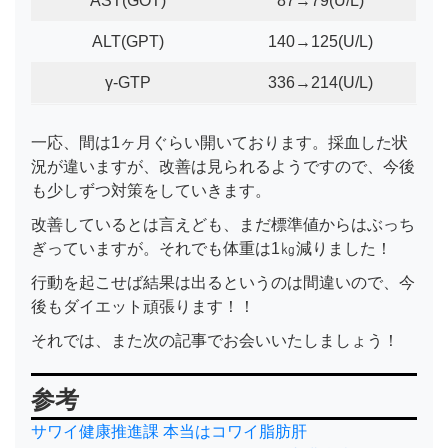
AST(GOT)
87→79(U/L)
ALT(GPT)
140→125(U/L)
γ-GTP
336→214(U/L)
一応、間は1ヶ月ぐらい開いております。採血した状
況が違いますが、改善は見られるようですので、今後
も少しずつ対策をしていきます。
改善しているとは言えども、まだ標準値からはぶっち
ぎっていますが。それでも体重は1㎏減りました！
行動を起こせば結果は出るというのは間違いので、今
後もダイエット頑張ります！！
それでは、また次の記事でお会いいたしましょう！
参考
サワイ健康推進課 本当はコワイ脂肪肝