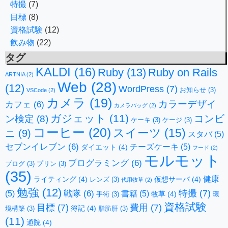
特撮
(7)
目標
(8)
資格試験
(12)
飲み物
(22)
タグ
KALDI
(16)
Ruby
(13)
Ruby on Rails
ARTNIA
(2)
Web
(28)
(12)
WordPress
(7)
お知らせ
(3)
VSCode
(2)
カメラ
(19)
カラーデザイ
カフェ
(6)
カメラバッグ
(2)
ガジェット
(11)
コンビ
ン検定
(8)
ケーキ
(3)
ケージ
(3)
コーヒー
(20)
スイーツ
(15)
ニ
(9)
スタバ
(5)
セブンイレブン
(6)
チーズケーキ
(5)
ダイエット
(4)
フード
(2)
モルモット
プログラミング
(6)
ブログ
(3)
プリン
(3)
(35)
健康
ライティング
(4)
仮想サーバ
(4)
レンズ
(3)
代用牧草
(2)
勉強
(12)
特撮
(7)
戦隊
(6)
(5)
書籍
(5)
牧草
(4)
手術
(3)
環
資格試験
目標
(7)
費用
(7)
簿記
(4)
境構築
(3)
脂肪肝
(3)
(11)
通院
(4)