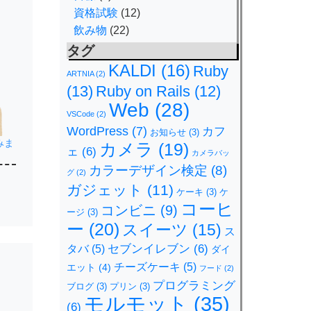
資格試験
(12)
飲み物
(22)
タグ
KALDI
(16)
Ruby
ARTNIA
(2)
(13)
Ruby on Rails
(12)
Web
(28)
VSCode
(2)
WordPress
(7)
カフ
お知らせ
(3)
みま
カメラ
(19)
ェ
(6)
カメラバッ
カラーデザイン検定
(8)
グ
(2)
ガジェット
(11)
ケーキ
(3)
ケ
コーヒ
コンビニ
(9)
ージ
(3)
ー
(20)
スイーツ
(15)
ス
セブンイレブン
(6)
タバ
(5)
ダイ
チーズケーキ
(5)
エット
(4)
フード
(2)
プログラミング
ブログ
(3)
プリン
(3)
モルモット
(35)
(6)