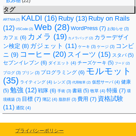
飲み物
(22)
タグ
KALDI
(16)
Ruby
(13)
Ruby on Rails
ARTNIA
(2)
Web
(28)
(12)
WordPress
(7)
お知らせ
(3)
VSCode
(2)
カメラ
(19)
カラーデザイ
カフェ
(6)
カメラバッグ
(2)
ガジェット
(11)
コンビ
ン検定
(8)
ケーキ
(3)
ケージ
(3)
コーヒー
(20)
スイーツ
(15)
ニ
(9)
スタバ
(5)
セブンイレブン
(6)
チーズケーキ
(5)
ダイエット
(4)
フード
(2)
モルモット
プログラミング
(6)
ブログ
(3)
プリン
(3)
(35)
健康
ライティング
(4)
仮想サーバ
(4)
レンズ
(3)
代用牧草
(2)
勉強
(12)
特撮
(7)
戦隊
(6)
(5)
書籍
(5)
牧草
(4)
手術
(3)
環
資格試験
目標
(7)
費用
(7)
簿記
(4)
境構築
(3)
脂肪肝
(3)
(11)
通院
(4)
プライバシーポリシー