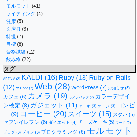
モルモット
(41)
ライティング
(4)
健康
(5)
文房具
(3)
特撮
(7)
目標
(8)
資格試験
(12)
飲み物
(22)
タグ
KALDI
(16)
Ruby
(13)
Ruby on Rails
ARTNIA
(2)
Web
(28)
(12)
WordPress
(7)
お知らせ
(3)
VSCode
(2)
カメラ
(19)
カラーデザイ
カフェ
(6)
カメラバッグ
(2)
ガジェット
(11)
コンビ
ン検定
(8)
ケーキ
(3)
ケージ
(3)
コーヒー
(20)
スイーツ
(15)
ニ
(9)
スタバ
(5)
セブンイレブン
(6)
チーズケーキ
(5)
ダイエット
(4)
フード
(2)
モルモット
プログラミング
(6)
ブログ
(3)
プリン
(3)