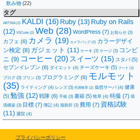
飲み物
(22)
タグ
KALDI
(16)
Ruby
(13)
Ruby on Rails
ARTNIA
(2)
Web
(28)
(12)
WordPress
(7)
お知らせ
(3)
VSCode
(2)
カメラ
(19)
カラーデザイ
カフェ
(6)
カメラバッグ
(2)
ガジェット
(11)
コンビ
ン検定
(8)
ケーキ
(3)
ケージ
(3)
コーヒー
(20)
スイーツ
(15)
ニ
(9)
スタバ
(5)
セブンイレブン
(6)
チーズケーキ
(5)
ダイエット
(4)
フード
(2)
モルモット
プログラミング
(6)
ブログ
(3)
プリン
(3)
(35)
健康
ライティング
(4)
仮想サーバ
(4)
レンズ
(3)
代用牧草
(2)
勉強
(12)
特撮
(7)
戦隊
(6)
(5)
書籍
(5)
牧草
(4)
手術
(3)
環
資格試験
目標
(7)
費用
(7)
簿記
(4)
境構築
(3)
脂肪肝
(3)
(11)
通院
(4)
プライバシーポリシー