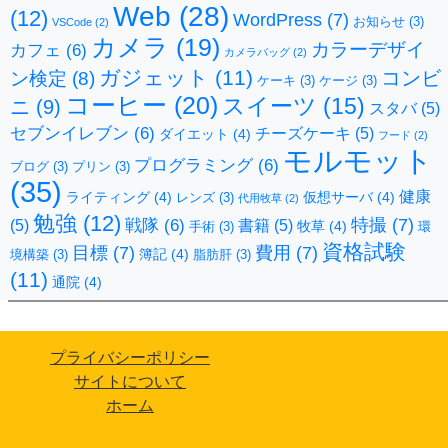
Web
(28)
(12)
WordPress
(7)
お知らせ
(3)
VSCode
(2)
カメラ
(19)
カラーデザイ
カフェ
(6)
カメラバッグ
(2)
ガジェット
(11)
コンビ
ン検定
(8)
ケーキ
(3)
ケージ
(3)
コーヒー
(20)
スイーツ
(15)
ニ
(9)
スタバ
(5)
セブンイレブン
(6)
チーズケーキ
(5)
ダイエット
(4)
フード
(2)
モルモット
プログラミング
(6)
ブログ
(3)
プリン
(3)
(35)
健康
ライティング
(4)
仮想サーバ
(4)
レンズ
(3)
代用牧草
(2)
勉強
(12)
特撮
(7)
戦隊
(6)
(5)
書籍
(5)
牧草
(4)
手術
(3)
環
資格試験
目標
(7)
費用
(7)
簿記
(4)
境構築
(3)
脂肪肝
(3)
(11)
通院
(4)
プライバシーポリシー
サイトについて
ホーム