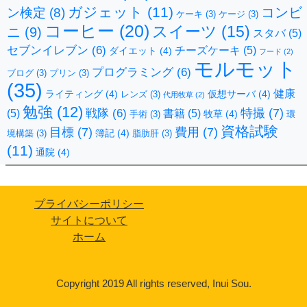
ガジェット
(11)
コンビ
ン検定
(8)
ケーキ
(3)
ケージ
(3)
コーヒー
(20)
スイーツ
(15)
ニ
(9)
スタバ
(5)
セブンイレブン
(6)
チーズケーキ
(5)
ダイエット
(4)
フード
(2)
モルモット
プログラミング
(6)
ブログ
(3)
プリン
(3)
(35)
健康
ライティング
(4)
仮想サーバ
(4)
レンズ
(3)
代用牧草
(2)
勉強
(12)
特撮
(7)
戦隊
(6)
(5)
書籍
(5)
牧草
(4)
手術
(3)
環
資格試験
目標
(7)
費用
(7)
簿記
(4)
境構築
(3)
脂肪肝
(3)
(11)
通院
(4)
プライバシーポリシー
サイトについて
ホーム
Copyright 2019 All rights reserved, Inui Sou.