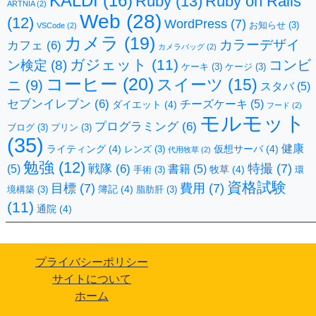
KALDI
(16)
Ruby
(13)
Ruby on Rails
ARTNIA
(2)
Web
(28)
(12)
WordPress
(7)
お知らせ
(3)
VSCode
(2)
カメラ
(19)
カラーデザイ
カフェ
(6)
カメラバッグ
(2)
ガジェット
(11)
コンビ
ン検定
(8)
ケーキ
(3)
ケージ
(3)
コーヒー
(20)
スイーツ
(15)
ニ
(9)
スタバ
(5)
セブンイレブン
(6)
チーズケーキ
(5)
ダイエット
(4)
フード
(2)
モルモット
プログラミング
(6)
ブログ
(3)
プリン
(3)
(35)
健康
ライティング
(4)
仮想サーバ
(4)
レンズ
(3)
代用牧草
(2)
勉強
(12)
特撮
(7)
戦隊
(6)
(5)
書籍
(5)
牧草
(4)
手術
(3)
環
資格試験
目標
(7)
費用
(7)
簿記
(4)
境構築
(3)
脂肪肝
(3)
(11)
通院
(4)
プライバシーポリシー
サイトについて
ホーム