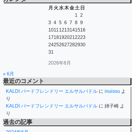
月
火
水
木
金
土
日
1
2
3
4
5
6
7
8
9
10
11
12
13
14
15
16
17
18
19
20
21
22
23
24
25
26
27
28
29
30
31
2026年8月
« 6月
最近のコメント
KALDI バードフレンドリー エルサルバドル
に
inuisou
よ
り
KALDI バードフレンドリー エルサルバドル
に
姉子崎
よ
り
過去の記事