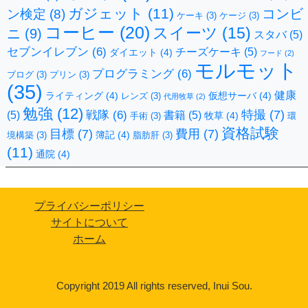
ガジェット
(11)
コンビ
ン検定
(8)
ケーキ
(3)
ケージ
(3)
コーヒー
(20)
スイーツ
(15)
ニ
(9)
スタバ
(5)
セブンイレブン
(6)
チーズケーキ
(5)
ダイエット
(4)
フード
(2)
モルモット
プログラミング
(6)
ブログ
(3)
プリン
(3)
(35)
健康
ライティング
(4)
仮想サーバ
(4)
レンズ
(3)
代用牧草
(2)
勉強
(12)
特撮
(7)
戦隊
(6)
(5)
書籍
(5)
牧草
(4)
手術
(3)
環
資格試験
目標
(7)
費用
(7)
簿記
(4)
境構築
(3)
脂肪肝
(3)
(11)
通院
(4)
プライバシーポリシー
サイトについて
ホーム
Copyright 2019 All rights reserved, Inui Sou.