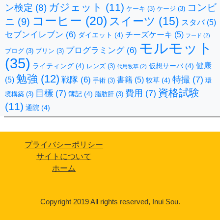
ガジェット
(11)
コンビ
ン検定
(8)
ケーキ
(3)
ケージ
(3)
コーヒー
(20)
スイーツ
(15)
ニ
(9)
スタバ
(5)
セブンイレブン
(6)
チーズケーキ
(5)
ダイエット
(4)
フード
(2)
モルモット
プログラミング
(6)
ブログ
(3)
プリン
(3)
(35)
健康
ライティング
(4)
仮想サーバ
(4)
レンズ
(3)
代用牧草
(2)
勉強
(12)
特撮
(7)
戦隊
(6)
(5)
書籍
(5)
牧草
(4)
手術
(3)
環
資格試験
目標
(7)
費用
(7)
簿記
(4)
境構築
(3)
脂肪肝
(3)
(11)
通院
(4)
プライバシーポリシー
サイトについて
ホーム
Copyright 2019 All rights reserved, Inui Sou.