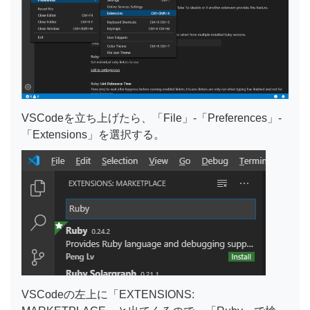
VSCodeを立ち上げたら、「File」-「Preferences」-
「Extensions」を選択する。
VSCodeの左上に「EXTENSIONS: