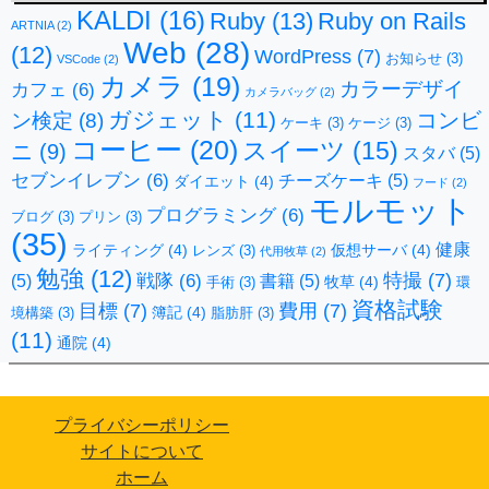
KALDI
(16)
Ruby
(13)
Ruby on Rails
ARTNIA
(2)
Web
(28)
(12)
WordPress
(7)
お知らせ
(3)
VSCode
(2)
カメラ
(19)
カラーデザイ
カフェ
(6)
カメラバッグ
(2)
ガジェット
(11)
コンビ
ン検定
(8)
ケーキ
(3)
ケージ
(3)
コーヒー
(20)
スイーツ
(15)
ニ
(9)
スタバ
(5)
セブンイレブン
(6)
チーズケーキ
(5)
ダイエット
(4)
フード
(2)
モルモット
プログラミング
(6)
ブログ
(3)
プリン
(3)
(35)
健康
ライティング
(4)
仮想サーバ
(4)
レンズ
(3)
代用牧草
(2)
勉強
(12)
特撮
(7)
戦隊
(6)
(5)
書籍
(5)
牧草
(4)
手術
(3)
環
資格試験
目標
(7)
費用
(7)
簿記
(4)
境構築
(3)
脂肪肝
(3)
(11)
通院
(4)
プライバシーポリシー
サイトについて
ホーム