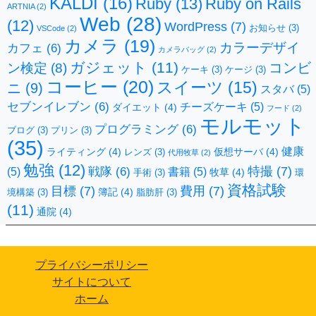
KALDI
(16)
Ruby
(13)
Ruby on Rails
ARTNIA
(2)
Web
(28)
(12)
WordPress
(7)
お知らせ
(3)
VSCode
(2)
カメラ
(19)
カラーデザイ
カフェ
(6)
カメラバッグ
(2)
ガジェット
(11)
コンビ
ン検定
(8)
ケーキ
(3)
ケージ
(3)
コーヒー
(20)
スイーツ
(15)
ニ
(9)
スタバ
(5)
セブンイレブン
(6)
チーズケーキ
(5)
ダイエット
(4)
フード
(2)
モルモット
プログラミング
(6)
ブログ
(3)
プリン
(3)
(35)
健康
ライティング
(4)
仮想サーバ
(4)
レンズ
(3)
代用牧草
(2)
勉強
(12)
特撮
(7)
戦隊
(6)
(5)
書籍
(5)
牧草
(4)
手術
(3)
環
資格試験
目標
(7)
費用
(7)
簿記
(4)
境構築
(3)
脂肪肝
(3)
(11)
通院
(4)
プライバシーポリシー
サイトについて
ホーム