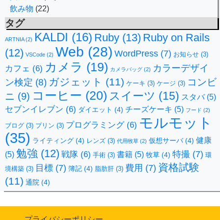
飲み物
(22)
タグ
KALDI
(16)
Ruby
(13)
Ruby on Rails
ARTNIA
(2)
Web
(28)
(12)
WordPress
(7)
お知らせ
(3)
VSCode
(2)
カメラ
(19)
カラーデザイ
カフェ
(6)
カメラバッグ
(2)
ガジェット
(11)
コンビ
ン検定
(8)
ケーキ
(3)
ケージ
(3)
コーヒー
(20)
スイーツ
(15)
ニ
(9)
スタバ
(5)
セブンイレブン
(6)
チーズケーキ
(5)
ダイエット
(4)
フード
(2)
モルモット
プログラミング
(6)
ブログ
(3)
プリン
(3)
(35)
健康
ライティング
(4)
仮想サーバ
(4)
レンズ
(3)
代用牧草
(2)
勉強
(12)
特撮
(7)
戦隊
(6)
(5)
書籍
(5)
牧草
(4)
手術
(3)
環
資格試験
目標
(7)
費用
(7)
簿記
(4)
境構築
(3)
脂肪肝
(3)
(11)
通院
(4)
プライバシーポリシー