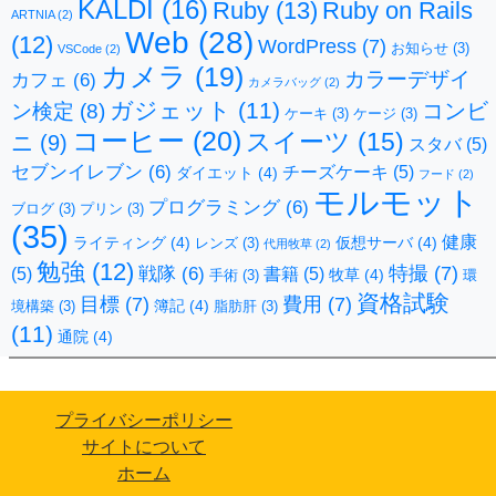
KALDI
(16)
Ruby
(13)
Ruby on Rails
ARTNIA
(2)
Web
(28)
(12)
WordPress
(7)
お知らせ
(3)
VSCode
(2)
カメラ
(19)
カラーデザイ
カフェ
(6)
カメラバッグ
(2)
ガジェット
(11)
コンビ
ン検定
(8)
ケーキ
(3)
ケージ
(3)
コーヒー
(20)
スイーツ
(15)
ニ
(9)
スタバ
(5)
セブンイレブン
(6)
チーズケーキ
(5)
ダイエット
(4)
フード
(2)
モルモット
プログラミング
(6)
ブログ
(3)
プリン
(3)
(35)
健康
ライティング
(4)
仮想サーバ
(4)
レンズ
(3)
代用牧草
(2)
勉強
(12)
特撮
(7)
戦隊
(6)
(5)
書籍
(5)
牧草
(4)
手術
(3)
環
資格試験
目標
(7)
費用
(7)
簿記
(4)
境構築
(3)
脂肪肝
(3)
(11)
通院
(4)
プライバシーポリシー
サイトについて
ホーム