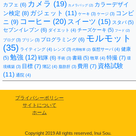
カメラ
(19)
カラーデザイ
カフェ
(6)
カメラバッグ
(2)
ガジェット
(11)
コンビ
ン検定
(8)
ケーキ
(3)
ケージ
(3)
コーヒー
(20)
スイーツ
(15)
ニ
(9)
スタバ
(5)
セブンイレブン
(6)
チーズケーキ
(5)
ダイエット
(4)
フード
(2)
モルモット
プログラミング
(6)
ブログ
(3)
プリン
(3)
(35)
健康
ライティング
(4)
仮想サーバ
(4)
レンズ
(3)
代用牧草
(2)
勉強
(12)
特撮
(7)
戦隊
(6)
(5)
書籍
(5)
牧草
(4)
手術
(3)
環
資格試験
目標
(7)
費用
(7)
簿記
(4)
境構築
(3)
脂肪肝
(3)
(11)
通院
(4)
プライバシーポリシー
サイトについて
ホーム
Copyright 2019 All rights reserved, Inui Sou.