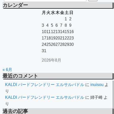
カレンダー
月
火
水
木
金
土
日
1
2
3
4
5
6
7
8
9
10
11
12
13
14
15
16
17
18
19
20
21
22
23
24
25
26
27
28
29
30
31
2026年8月
« 6月
最近のコメント
KALDI バードフレンドリー エルサルバドル
に
inuisou
よ
り
KALDI バードフレンドリー エルサルバドル
に
姉子崎
よ
り
過去の記事