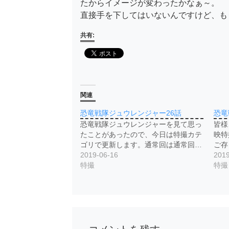
たからイメージが変わったかなぁ～。
直接手を下してはいないんですけど、も
共有:
関連
恐竜戦隊ジュウレンジャー26話
恐竜
恐竜戦隊ジュウレンジャーを見て思っ
皆様
たことがあったので、今日は特撮カテ
映特
ゴリで更新します。通常回は通常回…
ご存
2019-06-16
2019
特撮
特撮