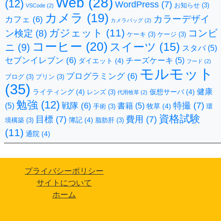
Web
(28)
(12)
WordPress
(7)
お知らせ
(3)
VSCode
(2)
カメラ
(19)
カラーデザイ
カフェ
(6)
カメラバッグ
(2)
ガジェット
(11)
コンビ
ン検定
(8)
ケーキ
(3)
ケージ
(3)
コーヒー
(20)
スイーツ
(15)
ニ
(9)
スタバ
(5)
セブンイレブン
(6)
チーズケーキ
(5)
ダイエット
(4)
フード
(2)
モルモット
プログラミング
(6)
ブログ
(3)
プリン
(3)
(35)
健康
ライティング
(4)
仮想サーバ
(4)
レンズ
(3)
代用牧草
(2)
勉強
(12)
特撮
(7)
戦隊
(6)
(5)
書籍
(5)
牧草
(4)
手術
(3)
環
資格試験
目標
(7)
費用
(7)
簿記
(4)
境構築
(3)
脂肪肝
(3)
(11)
通院
(4)
プライバシーポリシー
サイトについて
ホーム