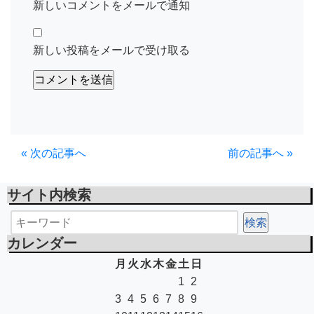
新しいコメントをメールで通知
新しい投稿をメールで受け取る
« 次の記事へ
前の記事へ »
サイト内検索
カレンダー
月
火
水
木
金
土
日
1
2
3
4
5
6
7
8
9