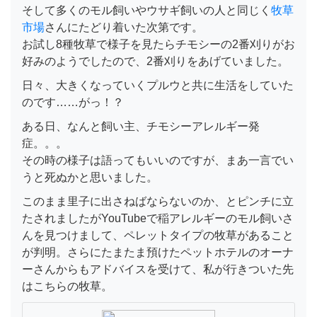
そして多くのモル飼いやウサギ飼いの人と同じく
牧草
市場
さんにたどり着いた次第です。
お試し8種牧草で様子を見たらチモシーの2番刈りがお
好みのようでしたので、2番刈りをあげていました。
日々、大きくなっていくプルウと共に生活をしていた
のです……がっ！？
ある日、なんと飼い主、チモシーアレルギー発
症。。。
その時の様子は語ってもいいのですが、まあ一言でい
うと死ぬかと思いました。
このまま里子に出さねばならないのか、とピンチに立
たされましたがYouTubeで稲アレルギーのモル飼いさ
んを見つけまして、ペレットタイプの牧草があること
が判明。さらにたまたま預けたペットホテルのオーナ
ーさんからもアドバイスを受けて、私が行きついた先
はこちらの牧草。