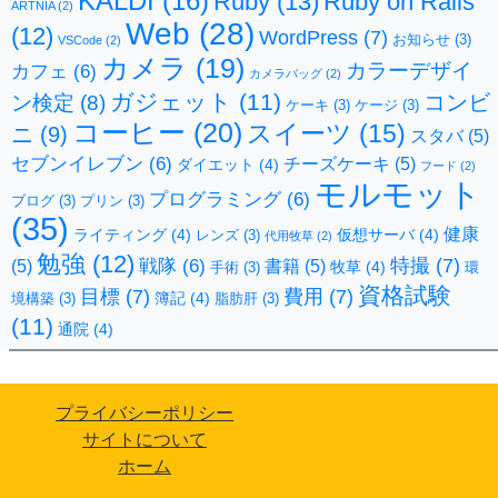
KALDI
(16)
Ruby
(13)
Ruby on Rails
ARTNIA
(2)
Web
(28)
(12)
WordPress
(7)
お知らせ
(3)
VSCode
(2)
カメラ
(19)
カラーデザイ
カフェ
(6)
カメラバッグ
(2)
ガジェット
(11)
コンビ
ン検定
(8)
ケーキ
(3)
ケージ
(3)
コーヒー
(20)
スイーツ
(15)
ニ
(9)
スタバ
(5)
セブンイレブン
(6)
チーズケーキ
(5)
ダイエット
(4)
フード
(2)
モルモット
プログラミング
(6)
ブログ
(3)
プリン
(3)
(35)
健康
ライティング
(4)
仮想サーバ
(4)
レンズ
(3)
代用牧草
(2)
勉強
(12)
特撮
(7)
戦隊
(6)
(5)
書籍
(5)
牧草
(4)
手術
(3)
環
資格試験
目標
(7)
費用
(7)
簿記
(4)
境構築
(3)
脂肪肝
(3)
(11)
通院
(4)
プライバシーポリシー
サイトについて
ホーム