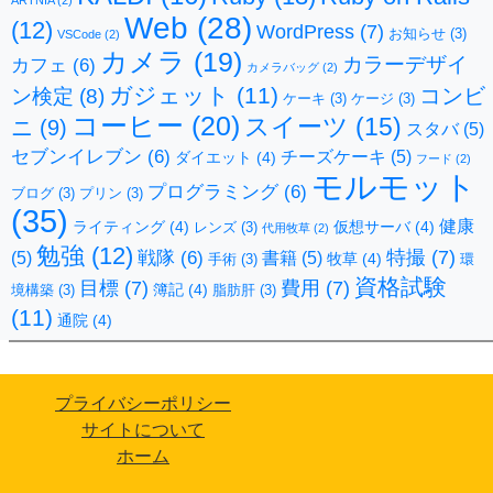
ARTNIA
(2)
Web
(28)
(12)
WordPress
(7)
お知らせ
(3)
VSCode
(2)
カメラ
(19)
カラーデザイ
カフェ
(6)
カメラバッグ
(2)
ガジェット
(11)
コンビ
ン検定
(8)
ケーキ
(3)
ケージ
(3)
コーヒー
(20)
スイーツ
(15)
ニ
(9)
スタバ
(5)
セブンイレブン
(6)
チーズケーキ
(5)
ダイエット
(4)
フード
(2)
モルモット
プログラミング
(6)
ブログ
(3)
プリン
(3)
(35)
健康
ライティング
(4)
仮想サーバ
(4)
レンズ
(3)
代用牧草
(2)
勉強
(12)
特撮
(7)
戦隊
(6)
(5)
書籍
(5)
牧草
(4)
手術
(3)
環
資格試験
目標
(7)
費用
(7)
簿記
(4)
境構築
(3)
脂肪肝
(3)
(11)
通院
(4)
プライバシーポリシー
サイトについて
ホーム