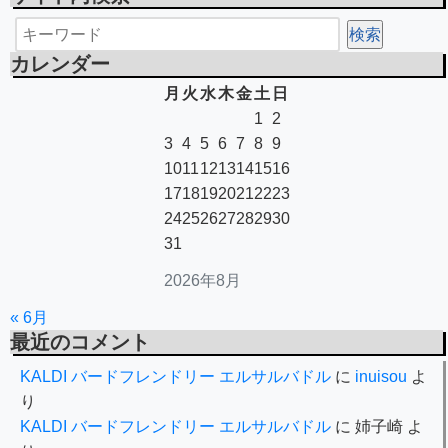
カレンダー
月
火
水
木
金
土
日
1
2
3
4
5
6
7
8
9
10
11
12
13
14
15
16
17
18
19
20
21
22
23
24
25
26
27
28
29
30
31
2026年8月
« 6月
最近のコメント
KALDI バードフレンドリー エルサルバドル
に
inuisou
よ
り
KALDI バードフレンドリー エルサルバドル
に
姉子崎
よ