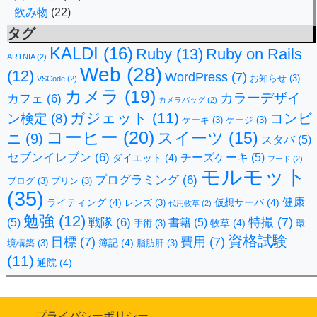
飲み物
(22)
タグ
KALDI
(16)
Ruby
(13)
Ruby on Rails
ARTNIA
(2)
Web
(28)
(12)
WordPress
(7)
お知らせ
(3)
VSCode
(2)
カメラ
(19)
カラーデザイ
カフェ
(6)
カメラバッグ
(2)
ガジェット
(11)
コンビ
ン検定
(8)
ケーキ
(3)
ケージ
(3)
コーヒー
(20)
スイーツ
(15)
ニ
(9)
スタバ
(5)
セブンイレブン
(6)
チーズケーキ
(5)
ダイエット
(4)
フード
(2)
モルモット
プログラミング
(6)
ブログ
(3)
プリン
(3)
(35)
健康
ライティング
(4)
仮想サーバ
(4)
レンズ
(3)
代用牧草
(2)
勉強
(12)
特撮
(7)
戦隊
(6)
(5)
書籍
(5)
牧草
(4)
手術
(3)
環
資格試験
目標
(7)
費用
(7)
簿記
(4)
境構築
(3)
脂肪肝
(3)
(11)
通院
(4)
プライバシーポリシー