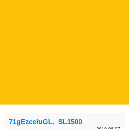
71gEzceiuGL._SL1500_