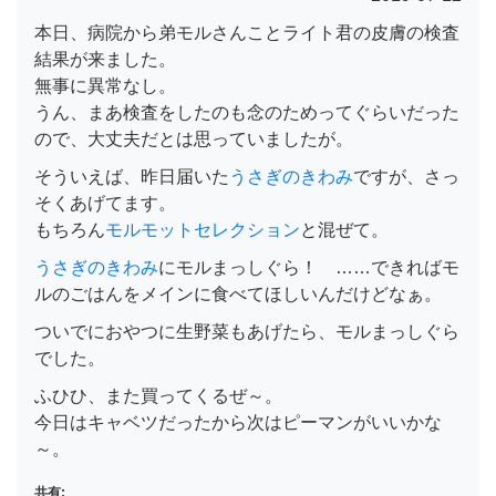
本日、病院から弟モルさんことライト君の皮膚の検査
結果が来ました。
無事に異常なし。
うん、まあ検査をしたのも念のためってぐらいだった
ので、大丈夫だとは思っていましたが。
そういえば、昨日届いた
うさぎのきわみ
ですが、さっ
そくあげてます。
もちろん
モルモットセレクション
と混ぜて。
うさぎのきわみ
にモルまっしぐら！ ……できればモ
ルのごはんをメインに食べてほしいんだけどなぁ。
ついでにおやつに生野菜もあげたら、モルまっしぐら
でした。
ふひひ、また買ってくるぜ～。
今日はキャベツだったから次はピーマンがいいかな
～。
共有: