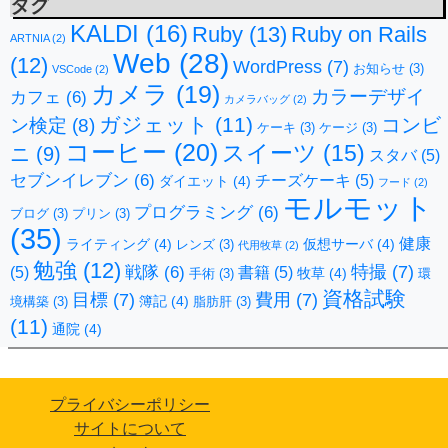
タグ
KALDI
(16)
Ruby
(13)
Ruby on Rails
ARTNIA
(2)
Web
(28)
(12)
WordPress
(7)
お知らせ
(3)
VSCode
(2)
カメラ
(19)
カラーデザイ
カフェ
(6)
カメラバッグ
(2)
ガジェット
(11)
コンビ
ン検定
(8)
ケーキ
(3)
ケージ
(3)
コーヒー
(20)
スイーツ
(15)
ニ
(9)
スタバ
(5)
セブンイレブン
(6)
チーズケーキ
(5)
ダイエット
(4)
フード
(2)
モルモット
プログラミング
(6)
ブログ
(3)
プリン
(3)
(35)
健康
ライティング
(4)
仮想サーバ
(4)
レンズ
(3)
代用牧草
(2)
勉強
(12)
特撮
(7)
戦隊
(6)
(5)
書籍
(5)
牧草
(4)
手術
(3)
環
資格試験
目標
(7)
費用
(7)
簿記
(4)
境構築
(3)
脂肪肝
(3)
(11)
通院
(4)
プライバシーポリシー
サイトについて