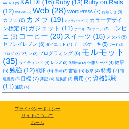
KALDI
(16)
Ruby
(13)
Ruby on Rails
ARTNIA
(2)
Web
(28)
(12)
WordPress
(7)
お知らせ
(3)
VSCode
(2)
カメラ
(19)
カラーデザイ
カフェ
(6)
カメラバッグ
(2)
ガジェット
(11)
コンビ
ン検定
(8)
ケーキ
(3)
ケージ
(3)
コーヒー
(20)
スイーツ
(15)
ニ
(9)
スタバ
(5)
セブンイレブン
(6)
チーズケーキ
(5)
ダイエット
(4)
フード
(2)
モルモット
プログラミング
(6)
ブログ
(3)
プリン
(3)
(35)
健康
ライティング
(4)
仮想サーバ
(4)
レンズ
(3)
代用牧草
(2)
勉強
(12)
特撮
(7)
戦隊
(6)
(5)
書籍
(5)
牧草
(4)
手術
(3)
環
資格試験
目標
(7)
費用
(7)
簿記
(4)
境構築
(3)
脂肪肝
(3)
(11)
通院
(4)
プライバシーポリシー
サイトについて
ホーム