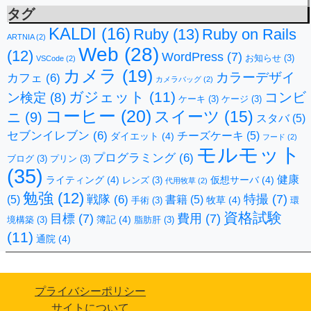
タグ
KALDI
(16)
Ruby
(13)
Ruby on Rails
ARTNIA
(2)
Web
(28)
(12)
WordPress
(7)
お知らせ
(3)
VSCode
(2)
カメラ
(19)
カラーデザイ
カフェ
(6)
カメラバッグ
(2)
ガジェット
(11)
コンビ
ン検定
(8)
ケーキ
(3)
ケージ
(3)
コーヒー
(20)
スイーツ
(15)
ニ
(9)
スタバ
(5)
セブンイレブン
(6)
チーズケーキ
(5)
ダイエット
(4)
フード
(2)
モルモット
プログラミング
(6)
ブログ
(3)
プリン
(3)
(35)
健康
ライティング
(4)
仮想サーバ
(4)
レンズ
(3)
代用牧草
(2)
勉強
(12)
特撮
(7)
戦隊
(6)
(5)
書籍
(5)
牧草
(4)
手術
(3)
環
資格試験
目標
(7)
費用
(7)
簿記
(4)
境構築
(3)
脂肪肝
(3)
(11)
通院
(4)
プライバシーポリシー
サイトについて