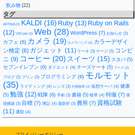
飲み物
(22)
タグ
KALDI
(16)
Ruby
(13)
Ruby on Rails
ARTNIA
(2)
Web
(28)
(12)
WordPress
(7)
お知らせ
(3)
VSCode
(2)
カメラ
(19)
カラーデザイ
カフェ
(6)
カメラバッグ
(2)
ガジェット
(11)
コンビ
ン検定
(8)
ケーキ
(3)
ケージ
(3)
コーヒー
(20)
スイーツ
(15)
ニ
(9)
スタバ
(5)
セブンイレブン
(6)
チーズケーキ
(5)
ダイエット
(4)
フード
(2)
モルモット
プログラミング
(6)
ブログ
(3)
プリン
(3)
(35)
健康
ライティング
(4)
仮想サーバ
(4)
レンズ
(3)
代用牧草
(2)
勉強
(12)
特撮
(7)
戦隊
(6)
(5)
書籍
(5)
牧草
(4)
手術
(3)
環
資格試験
目標
(7)
費用
(7)
簿記
(4)
境構築
(3)
脂肪肝
(3)
(11)
通院
(4)
プライバシーポリシー