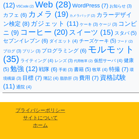
Web
(28)
(12)
WordPress
(7)
お知らせ
(3)
VSCode
(2)
カメラ
(19)
カラーデザイ
カフェ
(6)
カメラバッグ
(2)
ガジェット
(11)
コンビ
ン検定
(8)
ケーキ
(3)
ケージ
(3)
コーヒー
(20)
スイーツ
(15)
ニ
(9)
スタバ
(5)
セブンイレブン
(6)
チーズケーキ
(5)
ダイエット
(4)
フード
(2)
モルモット
プログラミング
(6)
ブログ
(3)
プリン
(3)
(35)
健康
ライティング
(4)
仮想サーバ
(4)
レンズ
(3)
代用牧草
(2)
勉強
(12)
特撮
(7)
戦隊
(6)
(5)
書籍
(5)
牧草
(4)
手術
(3)
環
資格試験
目標
(7)
費用
(7)
簿記
(4)
境構築
(3)
脂肪肝
(3)
(11)
通院
(4)
プライバシーポリシー
サイトについて
ホーム