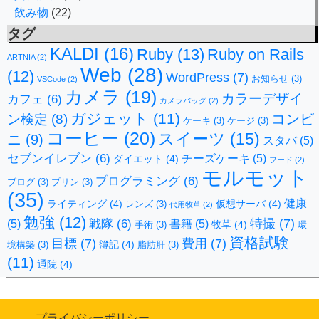
飲み物
(22)
タグ
KALDI
(16)
Ruby
(13)
Ruby on Rails
ARTNIA
(2)
Web
(28)
(12)
WordPress
(7)
お知らせ
(3)
VSCode
(2)
カメラ
(19)
カラーデザイ
カフェ
(6)
カメラバッグ
(2)
ガジェット
(11)
コンビ
ン検定
(8)
ケーキ
(3)
ケージ
(3)
コーヒー
(20)
スイーツ
(15)
ニ
(9)
スタバ
(5)
セブンイレブン
(6)
チーズケーキ
(5)
ダイエット
(4)
フード
(2)
モルモット
プログラミング
(6)
ブログ
(3)
プリン
(3)
(35)
健康
ライティング
(4)
仮想サーバ
(4)
レンズ
(3)
代用牧草
(2)
勉強
(12)
特撮
(7)
戦隊
(6)
(5)
書籍
(5)
牧草
(4)
手術
(3)
環
資格試験
目標
(7)
費用
(7)
簿記
(4)
境構築
(3)
脂肪肝
(3)
(11)
通院
(4)
プライバシーポリシー