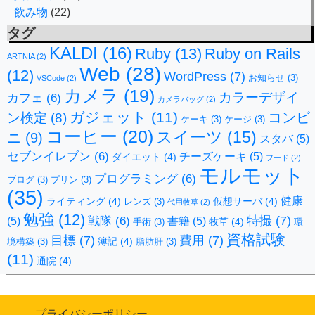
飲み物
(22)
タグ
KALDI
(16)
Ruby
(13)
Ruby on Rails
ARTNIA
(2)
Web
(28)
(12)
WordPress
(7)
お知らせ
(3)
VSCode
(2)
カメラ
(19)
カラーデザイ
カフェ
(6)
カメラバッグ
(2)
ガジェット
(11)
コンビ
ン検定
(8)
ケーキ
(3)
ケージ
(3)
コーヒー
(20)
スイーツ
(15)
ニ
(9)
スタバ
(5)
セブンイレブン
(6)
チーズケーキ
(5)
ダイエット
(4)
フード
(2)
モルモット
プログラミング
(6)
ブログ
(3)
プリン
(3)
(35)
健康
ライティング
(4)
仮想サーバ
(4)
レンズ
(3)
代用牧草
(2)
勉強
(12)
特撮
(7)
戦隊
(6)
(5)
書籍
(5)
牧草
(4)
手術
(3)
環
資格試験
目標
(7)
費用
(7)
簿記
(4)
境構築
(3)
脂肪肝
(3)
(11)
通院
(4)
プライバシーポリシー