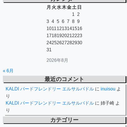
月
火
水
木
金
土
日
1
2
3
4
5
6
7
8
9
10
11
12
13
14
15
16
17
18
19
20
21
22
23
24
25
26
27
28
29
30
31
2026年8月
« 6月
最近のコメント
KALDI バードフレンドリー エルサルバドル
に
inuisou
よ
り
KALDI バードフレンドリー エルサルバドル
に
姉子崎
よ
り
カテゴリー