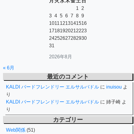
月
火
水
木
金
土
日
1
2
3
4
5
6
7
8
9
10
11
12
13
14
15
16
17
18
19
20
21
22
23
24
25
26
27
28
29
30
31
2026年8月
« 6月
最近のコメント
KALDI バードフレンドリー エルサルバドル
に
inuisou
よ
り
KALDI バードフレンドリー エルサルバドル
に
姉子崎
よ
り
カテゴリー
Web関係
(51)