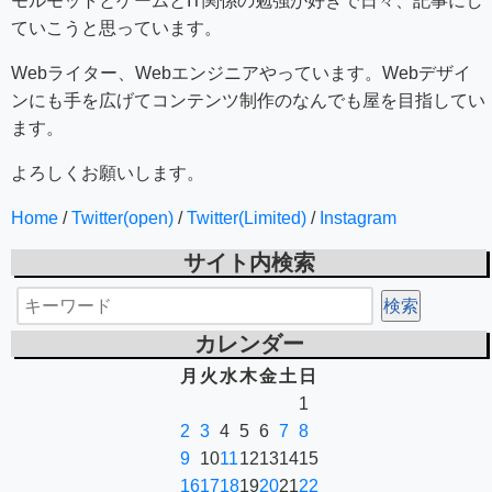
モルモットとゲームとIT関係の勉強が好きで日々、記事にし
ていこうと思っています。
Webライター、Webエンジニアやっています。Webデザイ
ンにも手を広げてコンテンツ制作のなんでも屋を目指してい
ます。
よろしくお願いします。
Home
/
Twitter(open)
/
Twitter(Limited)
/
Instagram
サイト内検索
カレンダー
月
火
水
木
金
土
日
1
2
3
4
5
6
7
8
9
10
11
12
13
14
15
16
17
18
19
20
21
22