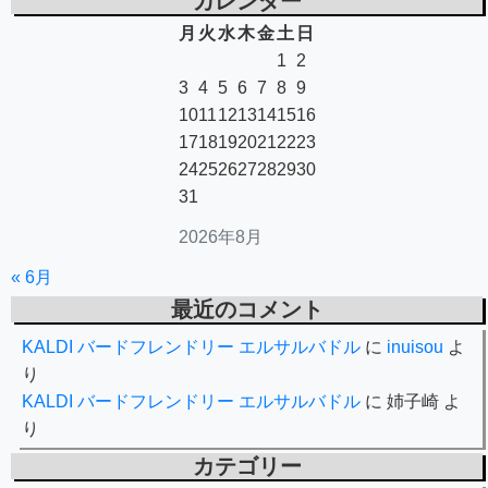
カレンダー
月
火
水
木
金
土
日
1
2
3
4
5
6
7
8
9
10
11
12
13
14
15
16
17
18
19
20
21
22
23
24
25
26
27
28
29
30
31
2026年8月
« 6月
最近のコメント
KALDI バードフレンドリー エルサルバドル
に
inuisou
よ
り
KALDI バードフレンドリー エルサルバドル
に
姉子崎
よ
り
カテゴリー